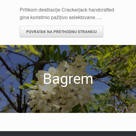
Prilikom destilacije Crackerjack handcrafted
gina koristimo pažljivo selektovane…..
Bagrem