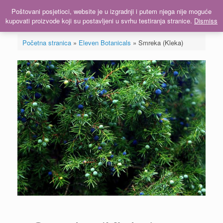
Skip
Poštovani posjetioci, website je u izgradnji i putem njega nije moguće
Menu
to
kupovati proizvode koji su postavljeni u svrhu testiranja stranice.
Dismiss
content
Početna stranica
»
Eleven Botanicals
»
Smreka (Kleka)