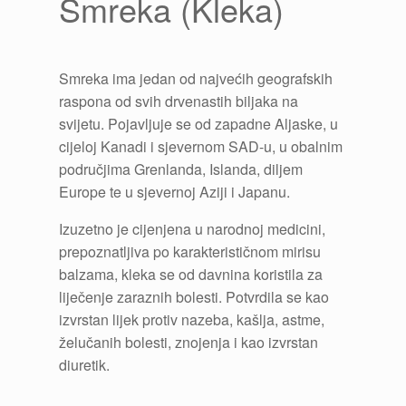
Smreka (Kleka)
Smreka ima jedan od najvećih geografskih
raspona od svih drvenastih biljaka na
svijetu. Pojavljuje se od zapadne Aljaske, u
cijeloj Kanadi i sjevernom SAD-u, u obalnim
područjima Grenlanda, Islanda, diljem
Europe te u sjevernoj Aziji i Japanu.
Izuzetno je cijenjena u narodnoj medicini,
prepoznatljiva po karakterističnom mirisu
balzama, kleka se od davnina koristila za
liječenje zaraznih bolesti. Potvrdila se kao
izvrstan lijek protiv nazeba, kašlja, astme,
želučanih bolesti, znojenja i kao izvrstan
diuretik.