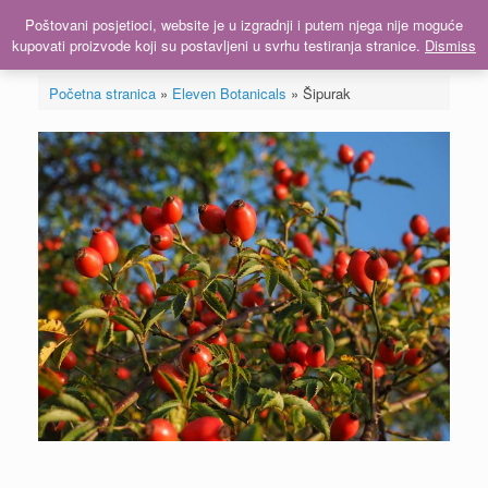
Skip
Poštovani posjetioci, website je u izgradnji i putem njega nije moguće
Menu
to
kupovati proizvode koji su postavljeni u svrhu testiranja stranice.
Dismiss
content
Početna stranica
»
Eleven Botanicals
»
Šipurak