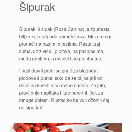
Šipurak
Šipurak ili šipak (Rosa Canina) je žbunasta
biljka koja pripada porodici ruža. Možemo ga
pronaći na raznim mjestima. Raste kraj
šuma, uz živice i plotove, na pašnjacima,
među grmljem, u ravnici i po planinama.
I naši davni preci su znali za blagodati
plodova šipurka, tako da se biljka još od
davnina koristila na razne načine. Za jelo,
pravljenje napitaka i kao narodni lijek za
mnoge bolesti. Rijetko ko ne voli džem i čaj
od šipurka!